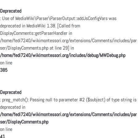
Deprecated
: Use of MediaWiki\Parser\ParserOutput::addJsConfigVars was
deprecated in MediaWiki 1.38. [Called from
DisplayComments::getParserHandler in
/home/fedi7240/wikimontessori.org/extensions/Comments/includes/par
ser/DisplayComments.php at line 29] in
/home/fedi7240/wikimontessori.org/includes/debug/MWDebug.php
on line
385
Deprecated
: preg_match(): Passing null to parameter #2 ($subject) of type string is
deprecated in
/home/fedi7240/wikimontessori.org/extensions/Comments/includes/par
ser/DisplayComments.php
on line
41