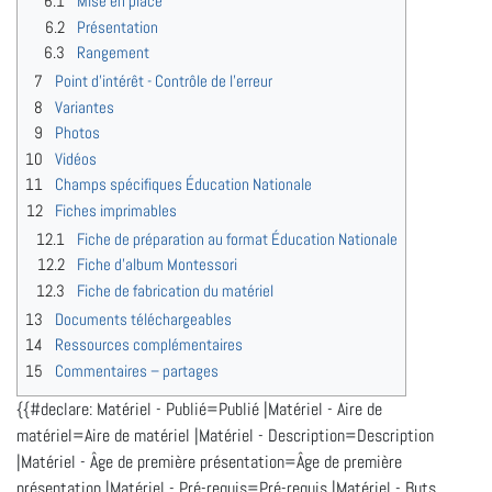
6.1
Mise en place
6.2
Présentation
6.3
Rangement
7
Point d'intérêt - Contrôle de l'erreur
8
Variantes
9
Photos
10
Vidéos
11
Champs spécifiques Éducation Nationale
12
Fiches imprimables
12.1
Fiche de préparation au format Éducation Nationale
12.2
Fiche d'album Montessori
12.3
Fiche de fabrication du matériel
13
Documents téléchargeables
14
Ressources complémentaires
15
Commentaires – partages
{{#declare: Matériel - Publié=Publié |Matériel - Aire de
matériel=Aire de matériel |Matériel - Description=Description
|Matériel - Âge de première présentation=Âge de première
présentation |Matériel - Pré-requis=Pré-requis |Matériel - Buts