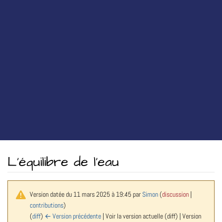
L’équilibre de l’eau
Version datée du 11 mars 2025 à 19:45 par
Simon
(
discussion
|
contributions
)
(
diff
)
← Version précédente
| Voir la version actuelle (diff) | Version