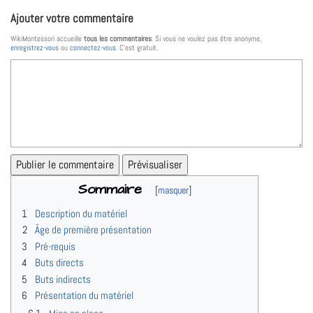
Ajouter votre commentaire
WikiMontessori accueille
tous les commentaires
. Si vous ne voulez pas être anonyme,
enregistrez-vous
ou
connectez-vous
. C’est gratuit.
Sommaire
1
Description du matériel
2
Âge de première présentation
3
Pré-requis
4
Buts directs
5
Buts indirects
6
Présentation du matériel