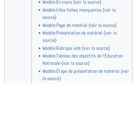
Modèle:En cours
(
voir la source
)
Modèle:Infos fiches manquantes
(
voir la
source
)
Modèle:Page de matériel
(
voir la source
)
Modèle:Présentation de matériel
(
voir la
source
)
Modèle:Rubrique vide
(
voir la source
)
Modèle:Tableau des objectifs de l'Éducation
Nationale
(
voir la source
)
Modèle:Étape de présentation de matériel
(
voir
la source
)
Outils
Politique de confidentialité
À propos de WikiMontessori
Avertissements