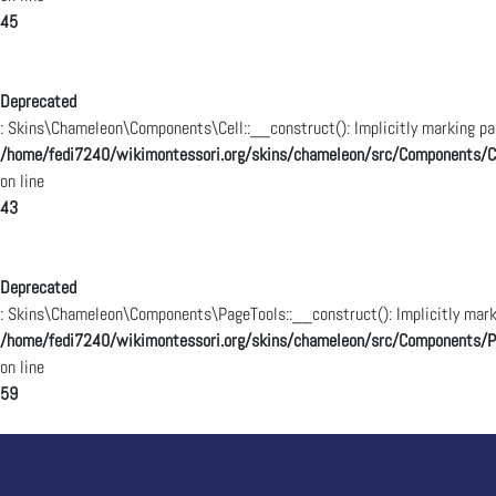
45
Deprecated
: Skins\Chameleon\Components\Cell::__construct(): Implicitly marking par
/home/fedi7240/wikimontessori.org/skins/chameleon/src/Components/Ce
on line
43
Deprecated
: Skins\Chameleon\Components\PageTools::__construct(): Implicitly marki
/home/fedi7240/wikimontessori.org/skins/chameleon/src/Components/P
on line
59