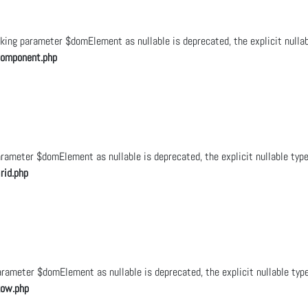
ng parameter $domElement as nullable is deprecated, the explicit nullab
Component.php
rameter $domElement as nullable is deprecated, the explicit nullable typ
rid.php
ameter $domElement as nullable is deprecated, the explicit nullable typ
Row.php