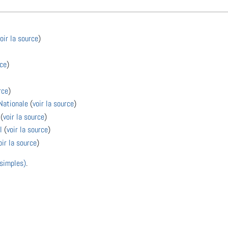
oir la source
)
rce
)
rce
)
Nationale
(
voir la source
)
(
voir la source
)
l
(
voir la source
)
oir la source
)
 simples)
.