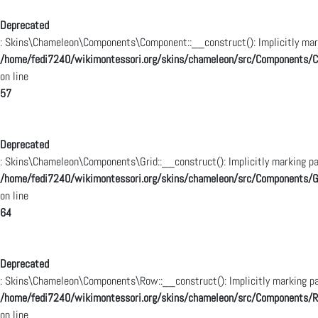
Deprecated
: Skins\Chameleon\Components\Component::__construct(): Implicitly marki
/home/fedi7240/wikimontessori.org/skins/chameleon/src/Components/
on line
57
Deprecated
: Skins\Chameleon\Components\Grid::__construct(): Implicitly marking pa
/home/fedi7240/wikimontessori.org/skins/chameleon/src/Components/G
on line
64
Deprecated
: Skins\Chameleon\Components\Row::__construct(): Implicitly marking par
/home/fedi7240/wikimontessori.org/skins/chameleon/src/Components/
on line