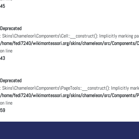
45
Deprecated
: Skins\Chameleon\Components\Cell::__construct(): Implicitly marking par
/home/fedi7240/wikimontessori.org/skins/chameleon/src/Components/Ce
on line
43
Deprecated
: Skins\Chameleon\Components\PageTools::__construct(): Implicitly marki
/home/fedi7240/wikimontessori.org/skins/chameleon/src/Components/P
on line
59