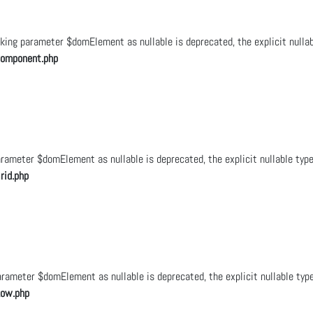
ng parameter $domElement as nullable is deprecated, the explicit nullab
Component.php
rameter $domElement as nullable is deprecated, the explicit nullable typ
rid.php
ameter $domElement as nullable is deprecated, the explicit nullable typ
Row.php