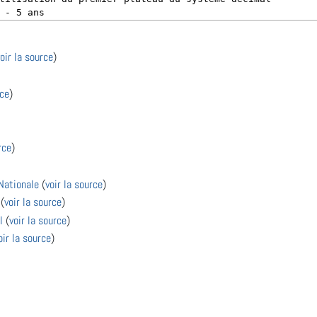
oir la source
)
rce
)
rce
)
Nationale
(
voir la source
)
(
voir la source
)
l
(
voir la source
)
oir la source
)