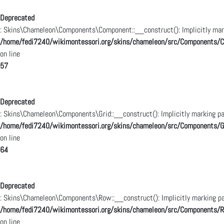
Deprecated
: Skins\Chameleon\Components\Component::__construct(): Implicitly marki
/home/fedi7240/wikimontessori.org/skins/chameleon/src/Components/
on line
57
Deprecated
: Skins\Chameleon\Components\Grid::__construct(): Implicitly marking pa
/home/fedi7240/wikimontessori.org/skins/chameleon/src/Components/G
on line
64
Deprecated
: Skins\Chameleon\Components\Row::__construct(): Implicitly marking par
/home/fedi7240/wikimontessori.org/skins/chameleon/src/Components/
on line