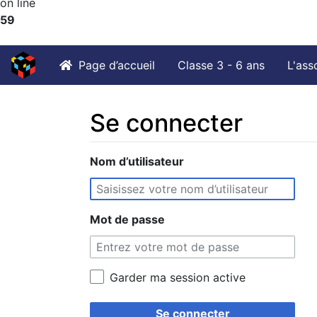
on line
59
Page d’accueil
Classe 3 - 6 ans
L'ass
Se connecter
Aller à :
Nom d’utilisateur
navigation
,
rechercher
Mot de passe
Garder ma session active
Se connecter