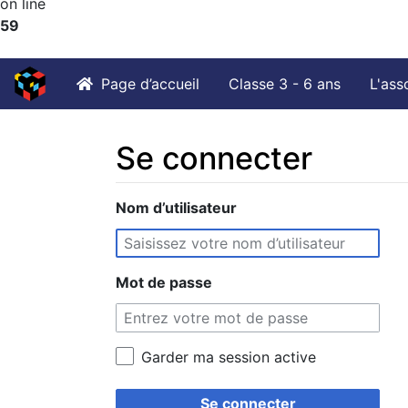
on line
59
Page d’accueil
Classe 3 - 6 ans
L'ass
Se connecter
Aller à :
Nom d’utilisateur
navigation
,
rechercher
Mot de passe
Garder ma session active
Se connecter