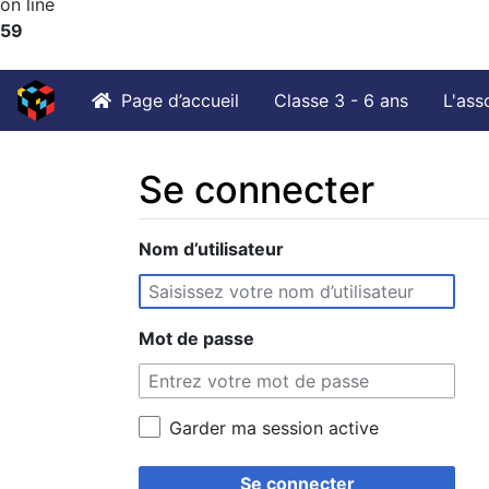
on line
59
Page d’accueil
Classe 3 - 6 ans
L'ass
Se connecter
Aller à :
Nom d’utilisateur
navigation
,
rechercher
Mot de passe
Garder ma session active
Se connecter