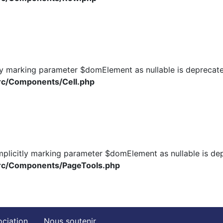
ly marking parameter $domElement as nullable is deprecated
rc/Components/Cell.php
plicitly marking parameter $domElement as nullable is depr
src/Components/PageTools.php
ociation
Nous soutenir