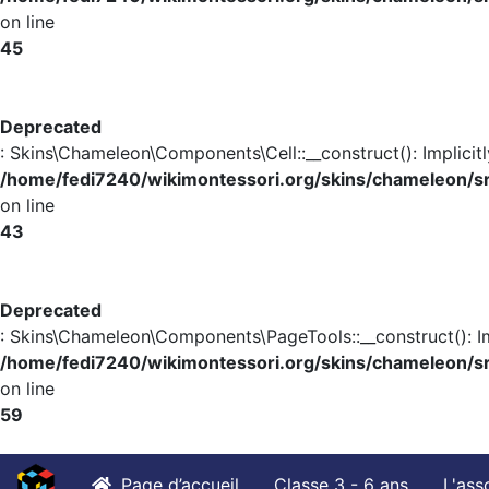
on line
45
Deprecated
: Skins\Chameleon\Components\Cell::__construct(): Implicit
/home/fedi7240/wikimontessori.org/skins/chameleon/s
on line
43
Deprecated
: Skins\Chameleon\Components\PageTools::__construct(): Im
/home/fedi7240/wikimontessori.org/skins/chameleon/
on line
59
Page d’accueil
Classe 3 - 6 ans
L'ass