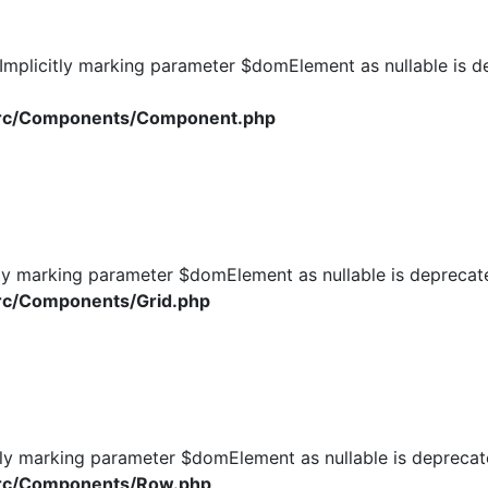
plicitly marking parameter $domElement as nullable is dep
/src/Components/Component.php
ly marking parameter $domElement as nullable is deprecated
rc/Components/Grid.php
ly marking parameter $domElement as nullable is deprecated
src/Components/Row.php